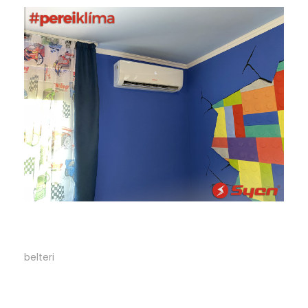
29
belteri