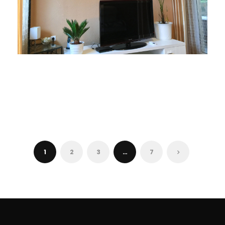
27
1
2
3
…
7